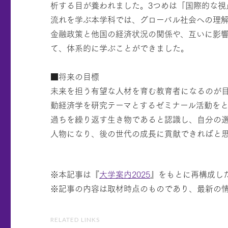
析する目が養われました。3つめは「国際的な視
流れを学ぶ本学科では、グローバル社会への理
金融政策と他国の経済状況の関係や、互いに影
て、体系的に学ぶことができました。
■将来の目標
未来を担う有望な人材を育む教育者になるのが目
動経済学を研究テーマとするゼミナール活動を
過ちを繰り返す生き物であると認識し、自分の
人物になり、後の世代の成長に貢献できればと
※本記事は『
大学案内2025
』をもとに再構成し
※記事の内容は取材時点のものであり、最新の
RELATED LINKS