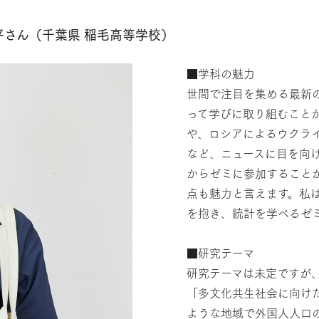
平さん（千葉県 稲毛高等学校）
■学科の魅力
世間で注目を集める最新
って学びに取り組むこと
や、ロシアによるウクラ
など、ニュースに目を向
からゼミに参加すること
点も魅力と言えます。私
を抱き、統計を学べるゼ
■研究テーマ
研究テーマは未定ですが
「多文化共生社会に向け
ような地域で外国人人口