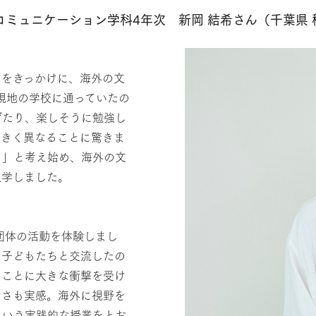
ミュニケーション学科4年次 新岡 結希さん（千葉県 
のをきっかけに、海外の文
現地の学校に通っていたの
げたり、楽しそうに勉強し
大きく異なることに驚きま
う」と考え始め、海外の文
入学しました。
O団体の活動を体験しまし
、子どもたちと交流したの
ることに大きな衝撃を受け
らさも実感。海外に視野を
という実践的な授業をとお