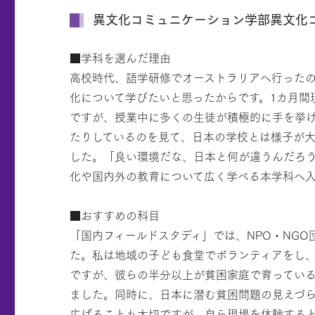
異文化コミュニケーション学部異文化コ
■学科を選んだ理由
高校時代、語学研修でオーストラリアへ行った
化について学びたいと思ったからです。1カ月間
ですが、授業中に多くの生徒が積極的に手を挙
たりしているのを見て、日本の学校とは様子が
した。「良い環境だな、日本と何が違うんだろ
化や国内外の教育について広く学べる本学科へ
■おすすめの科目
「国内フィールドスタディ」では、NPO・NG
た。私は地域の子ども食堂でボランティアをし
ですが、彼らの半分以上が貧困家庭で育ってい
ました。同時に、日本に潜む貧困問題の見えづ
広げることも大切ですが、自ら現場を体験する