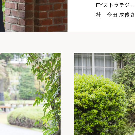
EYストラテジ
社 今田 成俊さ