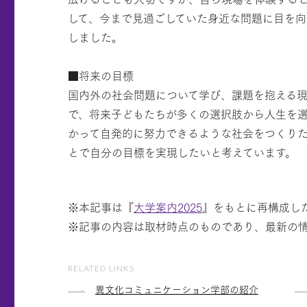
して、今まで見過ごしていた身近な問題に目を
しました。
■将来の目標
国内外の社会問題について学び、課題を抱える
で、将来子どもたちが多くの選択肢から人生を
かって自発的に努力できるような社会をつくりた
とで自分の目標を実現したいと考えています。
※本記事は『
大学案内2025
』をもとに再構成し
※記事の内容は取材時点のものであり、最新の
RELATED LINKS
異文化コミュニケーション学部の紹介