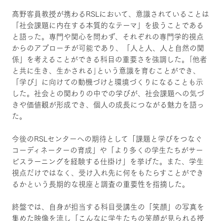
髙野客員教授が携わるRSLにおいて、意識されていることは
「社会課題に内在する本質的なテーマ」を扱うことである
と語った。専門や関心を問わず、それぞれの専門学的視点
からのアプローチが可能であり、「人と人、人と自然の関
係」を考えることができる科目の重要さを強調した。｢他者
と共に生き、生かされる｣という意識を育むことができ、
「学び」に向けての動機づけと環境づくりになることも示
した。社会との関わりの中での学びが、社会課題への気づ
きや価値観が形成でき、個人の成長につながる魅力を語っ
た。
今後のRSLセンターへの期待として「課題と学びをつなぐ
コーディネーターの育成」や「より多くの学生たちがサー
ビスラーニングを経験する仕掛け」を挙げた。また、学生
視点だけではなく、受け入れ先に何をもたらすことができ
るかという長期的な視座と調査の重要性を指摘した。
終盤では、自身が担当する科目受講生の「笑顔」の写真を
集めた映像を流し「こんなに学生たちの笑顔が見られる授