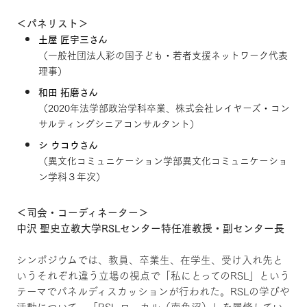
＜パネリスト＞
土屋 匠宇三さん
（一般社団法人彩の国子ども・若者支援ネットワーク代表
理事）
和田 拓磨さん
（2020年法学部政治学科卒業、株式会社レイヤーズ・コン
サルティングシニアコンサルタント）
シ ウコウさん
（異文化コミュニケーション学部異文化コミュニケーショ
ン学科３年次）
＜司会・コーディネーター＞
中沢 聖史立教大学RSLセンター特任准教授・副センター長
シンポジウムでは、教員、卒業生、在学生、受け入れ先と
いうそれぞれ違う立場の視点で「私にとってのRSL」という
テーマでパネルディスカッションが行われた。RSLの学びや
活動について、「RSL-ローカル（南魚沼）」を履修してい