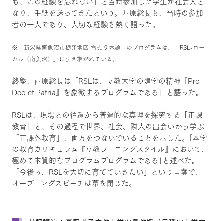
も、この経験を忘れない」と当時参加した学生が社会人と
なり、手紙を送ってきたという。西原総長も、当時の参加
者の一人であり、大切な経験を熱く語った。
※「新潟県南魚沼市栃窪地区 雪掘り体験」のプログラムは、「RSL-ロー
カル（南魚沼）」に引き継がれている。
終盤、西原総長は「RSLは、立教大学の建学の精神『Pro
Deo et Patria』を象徴するプログラムである」と語った。
RSLは、現場との往還から普遍的な真理を探究する「正課
教育」と、その過程で世界、社会、隣人の出会いから学ぶ
「正課外教育」、両方をつないでいることを示した。｢本学
の教育カリキュラム『立教ラーニングスタイル』において、
極めて本質的なプログラムプログラムである｣と述べた。
「今後も、RSLを大切に育てていきたい」という言葉で、
オープニングスピーチは幕を閉じた。