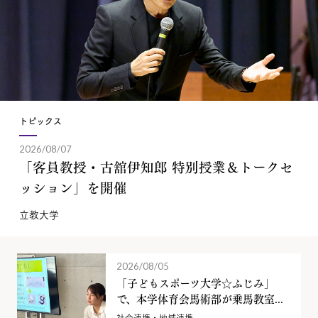
トピックス
2026/08/07
「客員教授・古舘伊知郎 特別授業＆トークセ
ッション」を開催
立教大学
2026/08/05
「子どもスポーツ大学☆ふじみ」
で、本学体育会馬術部が乗馬教室...
社会連携・地域連携