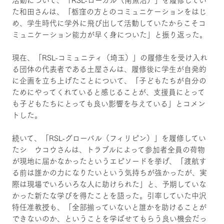
た和田さんは、「栃窪の方とのコミュニケーションをはじ
め、学生時代に学外に飛び出して活動していたからこそコ
ミュニケーション能力が早く身についた」と振り返った。
現在、「RSL-コミュニティ（埼玉）」の履修生を受け入れ
る団体の代表者である土屋さんは、履修後に学生が自発的
に企画を立ち上げたことについて、「子どもたちが自分の
ためにやってくれていると感じることが、支援員にとって
も子どもたちにとっても良い影響を与えている」とコメン
トした。
続いて、「RSL-グローバル（フィリピン）」を履修してい
たシ ウコウさんは、トラブルによって参加者全員の荷物
が現地に届かなかったというエピソードを挙げ、「渡航す
る前は誰かの力になりたいという気持ちが強かったが、実
際は現場でいろいろな人に助けられた」と、予期していな
かった新たな学びを得たことを語った。引率していた中沢
特任准教授も、「全部揃っていないと誰かを助けることが
できないのか、ということを学ばせてもらう良い機会だっ