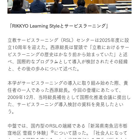
「RIKKYO Learning Styleとサービスラーニング」
立教サービスラーニング（RSL）センターは2025年度に設
立10周年を迎えた。西原総長は冒頭で「立教におけるサー
ビスラーニングの歴史はかなり前から始まっていた」と述
べ、国際的なプログラムとして導入が検討されたその経緯
と、その後の歩みについて述べた。
本学がサービスラーニングの導入に取り組み始めた際、責
任者の一人であった西原総長。今回の登壇にあたって、
2009年12月、当時総長補佐として国際化推進会議に提出し
た、サービスラーニング導入検討の資料を発見したとい
う。
中盤では、国内型のRSLの端緒である「新潟県南魚沼市栃
※
窪地区 雪掘り体験」
について語った。「社会人になって