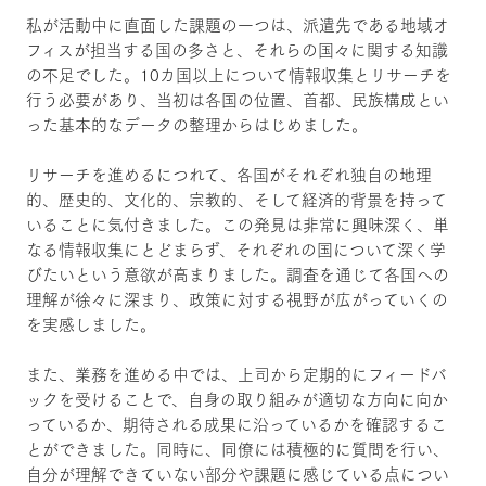
私が活動中に直面した課題の一つは、派遣先である地域オ
フィスが担当する国の多さと、それらの国々に関する知識
の不足でした。10カ国以上について情報収集とリサーチを
行う必要があり、当初は各国の位置、首都、民族構成とい
った基本的なデータの整理からはじめました。
リサーチを進めるにつれて、各国がそれぞれ独自の地理
的、歴史的、文化的、宗教的、そして経済的背景を持って
いることに気付きました。この発見は非常に興味深く、単
なる情報収集にとどまらず、それぞれの国について深く学
びたいという意欲が高まりました。調査を通じて各国への
理解が徐々に深まり、政策に対する視野が広がっていくの
を実感しました。
また、業務を進める中では、上司から定期的にフィードバ
ックを受けることで、自身の取り組みが適切な方向に向か
っているか、期待される成果に沿っているかを確認するこ
とができました。同時に、同僚には積極的に質問を行い、
自分が理解できていない部分や課題に感じている点につい