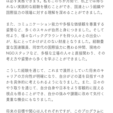
は必ず実感できます。私もこの５か月間で、机上では得ら
れない実践的な経験を積むことができ、国連という組織や
国際協力の現場に対する理解を深めることができました。
また、コミュニケーション能力や多様な価値観を尊重する
姿勢など、多くのスキルが自然と身につきました。そして
何より、様々なバックグラウンドを持つ人々との出会い
が、私にとってかけがえのない財産となりました。経験豊
富な国連職員、同世代の国際協力に携わる仲間、現地の
NGOスタッフなど、多様な立場の人々と直接関わり、その
考え方や姿勢から多くを学ぶことができました。
こうした経験を通じて、これまで漠然としていた将来のキ
ャリアの方向性が明確になり、自分がどの道を目指すべき
かを具体的に考えられるようになりました。また、日々の
やり取りを通じて、自分自身や日本をより客観的に捉える
視点も得ることができ、自分の強みや課題に改めて気付く
貴重な機会にもなりました。
将来の目標や関心は人それぞれですが、このプログラムに