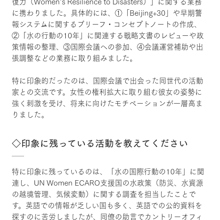
復力（Women’s Resilience to Disasters）」に関する業務
に携わりました。具体的には、①「Beijing+30」や早期警
報システムに関するブリーフ・コンセプトノートの作成、
②「水の行動の10年」に関連する戦略文書のレビューや政
策情報の整理、③国際会議への参加、④会議運営補助や出
張調整などの業務に取り組みました。
特に印象的だったのは、国際会議で出会った同世代の活動
家との交流です。女性の権利拡大に取り組む彼女の姿勢に
強く刺激を受け、将来に向けたモチベーションが一層高ま
りました。
◇印象に残っている活動を教えてください
特に印象に残っているのは、「水の国際行動の10年」に関
連し、UN Women ECARO支援国の水政策（防災、水資源
の越境管理、気候変動）に関する調査を担当したことで
す。英語での情報が乏しい国も多く、英語での公的資料を
探すのに苦労しましたが、同僚の助言でカントリーオフィ