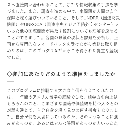
スへ直接問い合わせることで、新たな情報収集の手法を学
びました。また、調査を進める中で、水問題が人間の安全
保障と深く結びついていること、そしてUNDRR（国連防災
機関）やUNRCCA（国連中央アジア予防外交センター）と
いった他の国際機関が果たす役割についても理解を深める
ことができました。各国の政策の現状と課題を分析し、上
司から専門的なフィードバックを受けながら業務に取り組
めたのは、このプログラムだからこそ得られた貴重な経験
でした。
◇参加にあたりどのような準備をしましたか
このプログラムに挑戦する大きな自信を与えてくれたの
は、一年間のアメリカ留学の経験でした。語学力の向上は
もちろんのこと、さまざまな国籍や価値観を持つ人々との
対話を通じて、自分自身を深く見つめ直す機会となりまし
た。自分が何を大切にしているのか、どのようなことに強
みがあるのか、あるいはどんな課題があるのかといった点