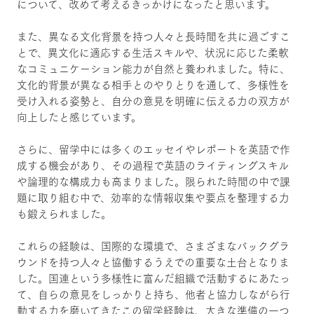
について、改めて考えるきっかけになったと思います。
また、異なる文化背景を持つ人々と長時間を共に過ごすこ
とで、異文化に適応する生活スキルや、状況に応じた柔軟
なコミュニケーション能力が自然と養われました。特に、
文化的背景が異なる相手とのやりとりを通して、多様性を
受け入れる姿勢と、自分の意見を明確に伝える力の双方が
向上したと感じています。
さらに、留学中には多くのエッセイやレポートを英語で作
成する機会があり、その過程で英語のライティングスキル
や論理的な構成力も高まりました。限られた時間の中で課
題に取り組む中で、効率的な情報収集や要点を整理する力
も鍛えられました。
これらの経験は、国際的な環境で、さまざまなバックグラ
ウンドを持つ人々と協働するうえでの重要な土台となりま
した。国連という多様性に富んだ組織で活動するにあたっ
て、自らの意見をしっかりと持ち、他者と協力しながら行
動する力を磨いてきたこの留学経験は、大きな準備の一つ