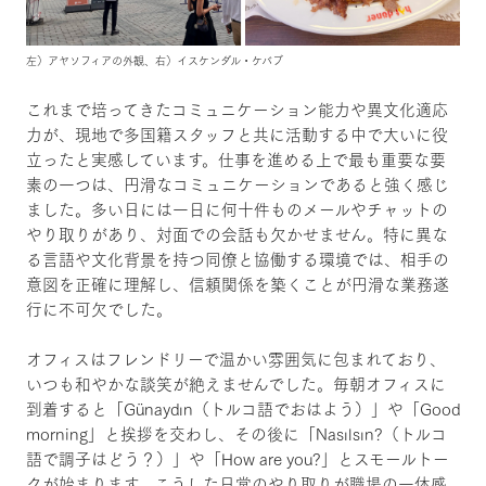
左）アヤソフィアの外観、右）イスケンダル・ケバブ
これまで培ってきたコミュニケーション能力や異文化適応
力が、現地で多国籍スタッフと共に活動する中で大いに役
立ったと実感しています。仕事を進める上で最も重要な要
素の一つは、円滑なコミュニケーションであると強く感じ
ました。多い日には一日に何十件ものメールやチャットの
やり取りがあり、対面での会話も欠かせません。特に異な
る言語や文化背景を持つ同僚と協働する環境では、相手の
意図を正確に理解し、信頼関係を築くことが円滑な業務遂
行に不可欠でした。
オフィスはフレンドリーで温かい雰囲気に包まれており、
いつも和やかな談笑が絶えませんでした。毎朝オフィスに
到着すると「Günaydın（トルコ語でおはよう）」や「Good
morning」と挨拶を交わし、その後に「Nasılsın?（トルコ
語で調子はどう？）」や「How are you?」とスモールトー
クが始まります。こうした日常のやり取りが職場の一体感