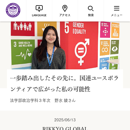
アクセス
検索
メニュー
LANGUAGE
一歩踏み出したその先に。国連ユースボラ
ンティアで広がった私の可能性
法学部政治学科３年次 野水 綾さん
2025/06/13
RIKKYO GLOBAL