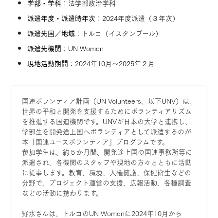
学部・学科
：法学部政治学科
派遣年度・派遣時年次
：2024年度派遣（３年次）
派遣先国／地域
：トルコ（イスタンブール）
派遣先機関
：UN Women
現地活動期間
：2024年10月～2025年２月
国連ボランティア計画（UN Volunteers、以下UNV）は、
世界の平和と開発を支援するためにボランティアリズム
を推進する国連機関です。UNVが日本の大学と連携し、
学部生を開発途上国へボランティアとして派遣するのが
本「国連ユースボランティア」プログラムです。
参加学生は、約５か月間、開発途上国の国連事務所等に
派遣され、各機関のスタッフや現地の方々とともに活動
に従事します。教育、環境、人権擁護、保健衛生などの
分野で、プロジェクト運営の支援、広報活動、各種調査
などの活動に携わります。
野水さんは、トルコのUN Womenに2024年10月から