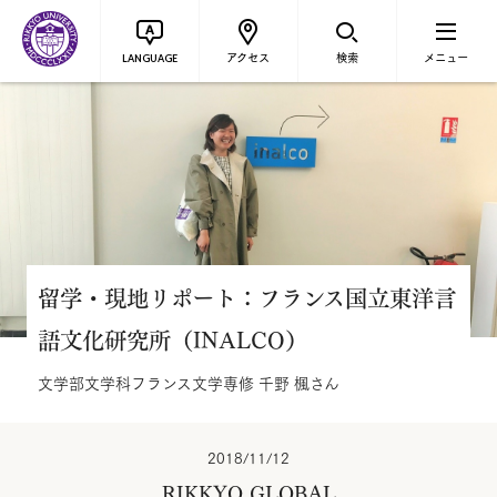
アクセス
検索
メニュー
LANGUAGE
留学・現地リポート：フランス国立東洋言
語文化研究所（INALCO）
文学部文学科フランス文学専修 千野 楓さん
2018/11/12
RIKKYO GLOBAL