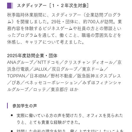
スタディツアー［１・２年次生対象］
秋季臨時休業期間に、スタディツアー（企業訪問プログラ
ム）を開催しました。29社・団体に、約700人が訪問。業
務内容を体験するビジネスゲームや社員の方との懇談とい
ったプログラムを通して、働くこと、職場の雰囲気などを
体感し、キャリアについて考えました。
2025年度訪問企業・団体
ANAグループ／NTTドコモ／クリスチャン ディオール／京
浜急行電鉄／JALUX／双日グループ／東京ドーム／
TOPPAN／日本IBM／野村不動産／阪急阪神エクスプレス
／ぴあ／ベネッセコーポレーション／みずほフィナンシャ
ルグループ／ロッテ／東京都庁 ほか
参加学生の声
実際に働いている方の声を聞けたり、オフィスを見られた
りと、とても貴重な経験ができた。
訪問した会社の理念を知り、働く上で大切にしたいことを