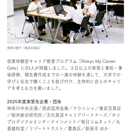
実習の様子（東武百貨店）
就業体験型キャリア教育プログラム「Rikkyo My Career
Gate」に93人が挑戦しました。３日以上の実習と事前・事
後研修、報告書作成までの一連の体験を通して、大学での
学びと社会で働くことを結び付け、主体的に自らのキャリ
アを考える力を養いました。
2025年度実習先企業・団体
神奈川中央交通／西武信用金庫／ドウシシャ／東武百貨店
／船井総合研究所／文化放送キャリアパートナーズ／ホリ
プロデジタルエンターテインメント／毎日コムネット／丸
善雄松堂／リゾートトラスト／豊島区／新座市 ほか