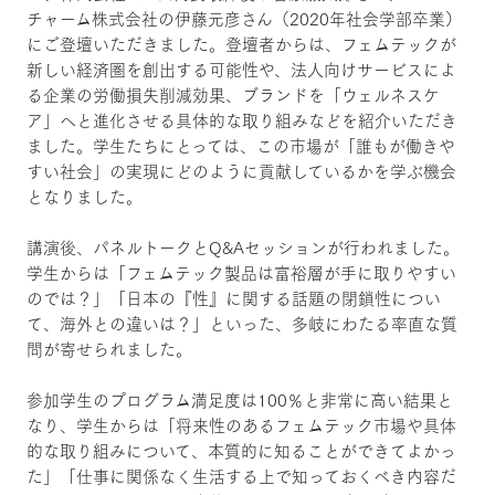
チャーム株式会社の伊藤元彦さん（2020年社会学部卒業）
にご登壇いただきました。登壇者からは、フェムテックが
新しい経済圏を創出する可能性や、法人向けサービスによ
る企業の労働損失削減効果、ブランドを「ウェルネスケ
ア」へと進化させる具体的な取り組みなどを紹介いただき
ました。学生たちにとっては、この市場が「誰もが働きや
すい社会」の実現にどのように貢献しているかを学ぶ機会
となりました。
講演後、パネルトークとQ&Aセッションが行われました。
学生からは「フェムテック製品は富裕層が手に取りやすい
のでは？」「日本の『性』に関する話題の閉鎖性につい
て、海外との違いは？」といった、多岐にわたる率直な質
問が寄せられました。
参加学生のプログラム満足度は100％と非常に高い結果と
なり、学生からは「将来性のあるフェムテック市場や具体
的な取り組みについて、本質的に知ることができてよかっ
た」「仕事に関係なく生活する上で知っておくべき内容だ