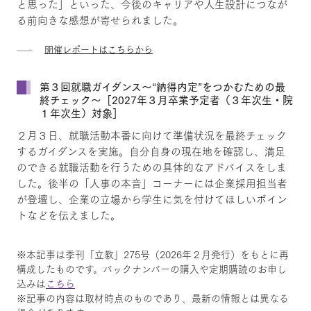
と思った」といった、今後のキャリアや人生設計につなが
る前向きな感想が寄せられました。
開催レポートはこちらから
第３回就職ガイダンス～“納得内定”をつかむための最
終チェック～［2027年３月卒業予定者（３年次生・院
１年次生）対象］
２月３日、就職活動本番に向けて準備状況を最終チェック
するガイダンスを実施。自分自身の現在地を確認し、満足
のできる就職活動を行うための具体的なアドバイスをしま
した。後半の「人事の本音」コーナーには企業採用担当者
が登壇し、企業の立場から学生に気を付けてほしいポイン
トなどを伝えました。
※本記事は季刊「立教」275号（2026年２月発行）をもとに再
構成したものです。バックナンバーの購入や定期購読のお申し
込みは
こちら
※記事の内容は取材時点のものであり、最新の情報とは異なる