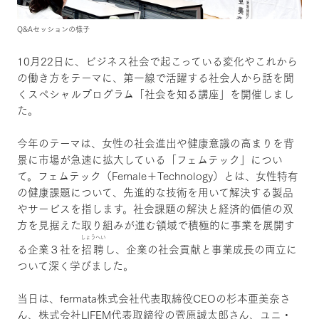
Q&Aセッションの様子
10月22日に、ビジネス社会で起こっている変化やこれから
の働き方をテーマに、第一線で活躍する社会人から話を聞
くスペシャルプログラム「社会を知る講座」を開催しまし
た。
今年のテーマは、女性の社会進出や健康意識の高まりを背
景に市場が急速に拡大している「フェムテック」につい
て。フェムテック（Female＋Technology）とは、女性特有
の健康課題について、先進的な技術を用いて解決する製品
やサービスを指します。社会課題の解決と経済的価値の双
方を見据えた取り組みが進む領域で積極的に事業を展開す
しょうへい
る企業３社を
招聘
し、企業の社会貢献と事業成長の両立に
ついて深く学びました。
当日は、fermata株式会社代表取締役CEOの杉本亜美奈さ
ん、株式会社LIFEM代表取締役の菅原誠太郎さん、ユニ・