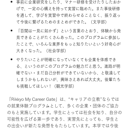
事前に企業研究をしたり、マナー研修を受けたりしたおか
げで、一定の心構えを持って実習に臨めた。また事後研修
を通して、学びを実習中で終わらせることなく、振り返っ
て今後に繋げるためのまとめができた。（文学部）
「百聞は一見に如かず」という言葉のとおり、体験から発
見できることがたくさんあった。このプログラムに参加し
たことで、いろんな業界をもっと知りたいという好奇心が
大きくなった。（社会学部）
やりたいことが明確になっていなくても企業を体感でき
る、というのがこのプログラムの魅力だと思う。進路が明
確でない・まだ自己分析ができていないから、と敬遠して
しまうかもしれないが、興味さえあれば大丈夫。後輩たち
も挑戦してほしい！（観光学部）
「Rikkyo My Career Gate」は、“キャリアの立教”ならでは
の就業体験プログラムとして、多くの企業・団体のご協力
のもと実施しています。学生にとっては社会を知り、自分の
可能性を広げる第一歩であり、実習先にとっても、学生と
の出会いが新たな発想をもたらしています。本学では今後