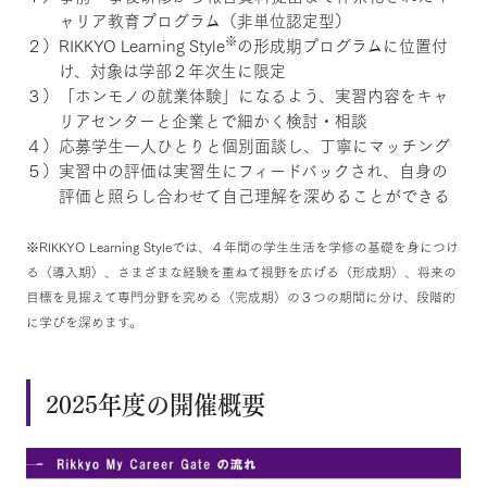
ャリア教育プログラム（非単位認定型）
※
２）RIKKYO Learning Style
の形成期プログラムに位置付
け、対象は学部２年次生に限定
３）「ホンモノの就業体験」になるよう、実習内容をキャ
リアセンターと企業とで細かく検討・相談
４）応募学生一人ひとりと個別面談し、丁寧にマッチング
５）実習中の評価は実習生にフィードバックされ、自身の
評価と照らし合わせて自己理解を深めることができる
※RIKKYO Learning Styleでは、４年間の学生生活を学修の基礎を身につけ
る〈導入期〉、さまざまな経験を重ねて視野を広げる〈形成期〉、将来の
目標を見据えて専門分野を究める〈完成期〉の３つの期間に分け、段階的
に学びを深めます。
2025年度の開催概要