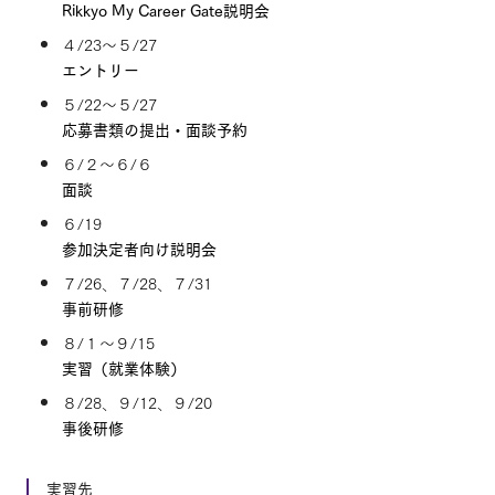
Rikkyo My Career Gate説明会
４/23～５/27
エントリー
５/22～５/27
応募書類の提出・面談予約
６/２～６/６
面談
６/19
参加決定者向け説明会
７/26、７/28、７/31
事前研修
８/１～９/15
実習（就業体験）
８/28、９/12、９/20
事後研修
実習先