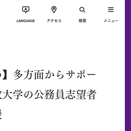
アクセス
検索
メニュー
LANGUAGE
め】多方面からサポー
教大学の公務員志望者
援