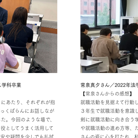
ス学科卒業
常泉真夕さん／2022年
【常泉さんからの感想】
くにあたり、それぞれが抱
就職活動を見据えて行動
ざっくばらんにお話しなが
３年生で就職活動を意識
した。今回のような場で、
剣に就職活動に向き合う
役としてうまく活用して
や就職活動の進め方等、
不安や疑問を少しでも払拭
さんの姿に心を打たれ、