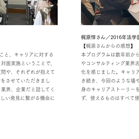
梶原惇さん／2016年法
【梶原さんからの感想】
くこと、キャリアに対する
本プログラムは数年前から
、対面実施ということで、
やコンサルティング業界
質問や、それぞれが抱えて
化を感じました。キャリ
話をさせていただきまし
き続き、今回のような場
く業界、企業だと話してく
身のキャリアストーリー
新しい発見に繋がる機会に
ず、使えるものはすべて